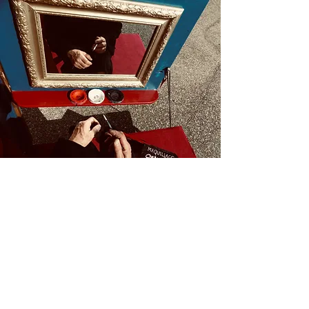
FAMILLE ARTISTIQUE
Interprète et bricoleur : Mathieu Seclet
-
Fille et metteure en scène : Louana Seclet
-
Gendre et regard extérieur : Francis Gadbois
-
Fils et ingénieur : Elia Seclet