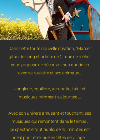
Dans cette toute nouvelle création, "Marcel"
gitan de sang et artiste de Cirque de métier
vous propose de découvrir son quotidien
avec sa roulotte et ses animaux...
Jonglerie, équilibre, acrobatie, fakir et
musiques rythment sa journée ...
Avec son univers amusant et touchant; ses
musiques qui remontent dans le temps ,
ce spectacle tout public de 45 minutes est
idéal pour être joué en fêtes de village ,