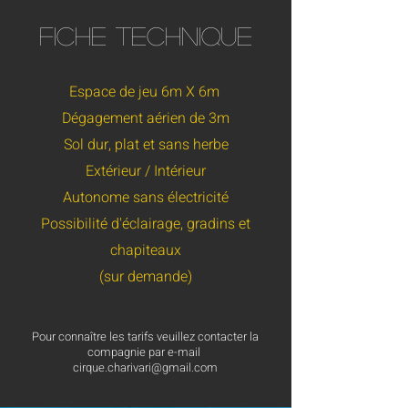
FICHE TECHNIQUE
Espace de jeu 6m X 6m
Dégagement aérien de 3m
Sol dur, plat et sans herbe
Extérieur / Intérieur
Autonome sans électricité
Possibilité d'éclairage, gradins et
chapiteaux
(sur demande)
Pour connaître les tarifs veuillez contacter la
compagnie par e-mail
cirque.charivari@gmail.com