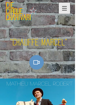
Cie
☆
Cirque
Charivari
"Chauffe Marcel"
MATHIEU MARCEL ROBERT